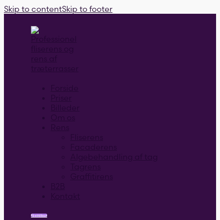
Skip to content
Skip to footer
Forside
Priser
Billeder
Om os
Rens
Fliserens
Facaderens
Algebehandling af tag
Tagrens
Graffitirens
B2B
Kontakt
Få et tilbud