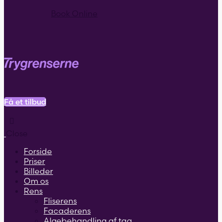
Book Online
Få et tilbud
Close
Forside
Priser
Billeder
Om os
Rens
Fliserens
Facaderens
Algebehandling af tag