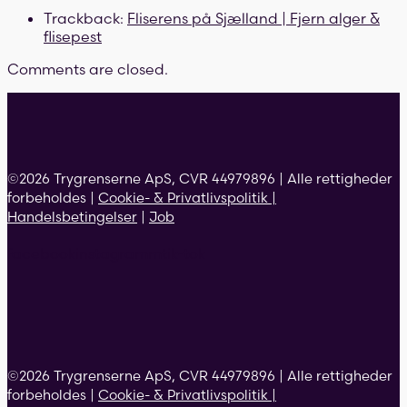
Trackback:
Fliserens på Sjælland | Fjern alger &
flisepest
Comments are closed.
©2026 Trygrenserne ApS, CVR 44979896 | Alle rettigheder
forbeholdes |
Cookie- & Privatlivspolitik |
Handelsbetingelser
|
Job
facebook
instagramm
tik-tok
©2026 Trygrenserne ApS, CVR 44979896 | Alle rettigheder
forbeholdes |
Cookie- & Privatlivspolitik |