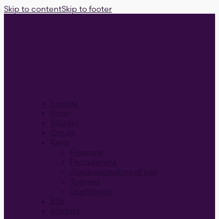
Skip to content
Skip to footer
Forside
Priser
Billeder
Om os
Rens
Fliserens
Facaderens
Algebehandling af tag
Tagrens
Graffitirens
B2B
Kontakt