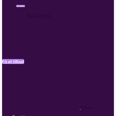
Få et tilbud
Book Online
Få et tilbud
Close