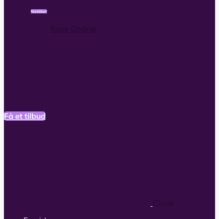
Få et tilbud
Book Online
Få et tilbud
Close