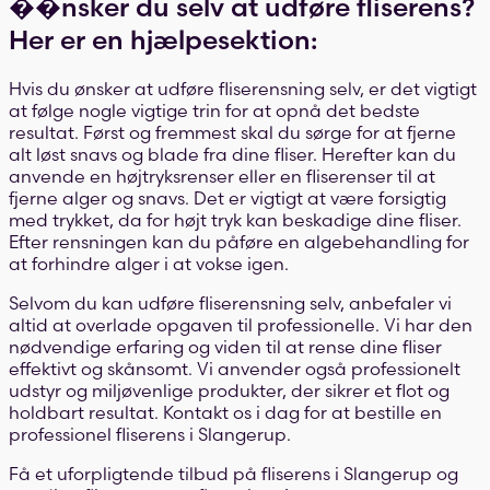
��nsker du selv at udføre fliserens?
Her er en hjælpesektion:
Hvis du ønsker at udføre fliserensning selv, er det vigtigt
at følge nogle vigtige trin for at opnå det bedste
resultat. Først og fremmest skal du sørge for at fjerne
alt løst snavs og blade fra dine fliser. Herefter kan du
anvende en højtryksrenser eller en fliserenser til at
fjerne alger og snavs. Det er vigtigt at være forsigtig
med trykket, da for højt tryk kan beskadige dine fliser.
Efter rensningen kan du påføre en algebehandling for
at forhindre alger i at vokse igen.
Selvom du kan udføre fliserensning selv, anbefaler vi
altid at overlade opgaven til professionelle. Vi har den
nødvendige erfaring og viden til at rense dine fliser
effektivt og skånsomt. Vi anvender også professionelt
udstyr og miljøvenlige produkter, der sikrer et flot og
holdbart resultat. Kontakt os i dag for at bestille en
professionel fliserens i Slangerup.
Få et uforpligtende tilbud på fliserens i Slangerup og