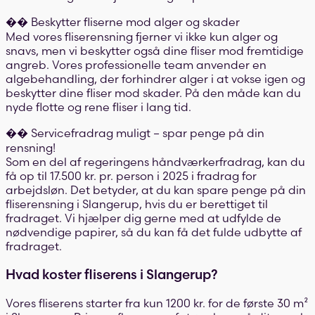
�� Beskytter fliserne mod alger og skader
Med vores fliserensning fjerner vi ikke kun alger og
snavs, men vi beskytter også dine fliser mod fremtidige
angreb. Vores professionelle team anvender en
algebehandling, der forhindrer alger i at vokse igen og
beskytter dine fliser mod skader. På den måde kan du
nyde flotte og rene fliser i lang tid.
�� Servicefradrag muligt – spar penge på din
rensning!
Som en del af regeringens håndværkerfradrag, kan du
få op til 17.500 kr. pr. person i 2025 i fradrag for
arbejdsløn. Det betyder, at du kan spare penge på din
fliserensning i Slangerup, hvis du er berettiget til
fradraget. Vi hjælper dig gerne med at udfylde de
nødvendige papirer, så du kan få det fulde udbytte af
fradraget.
Hvad koster fliserens i Slangerup?
Vores fliserens starter fra kun 1200 kr. for de første 30 m²