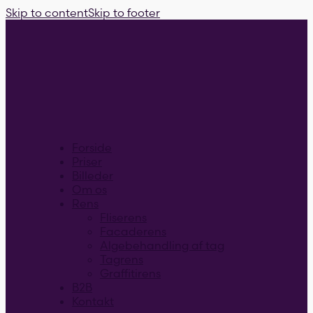
Skip to content
Skip to footer
Forside
Priser
Billeder
Om os
Rens
Fliserens
Facaderens
Algebehandling af tag
Tagrens
Graffitirens
B2B
Kontakt